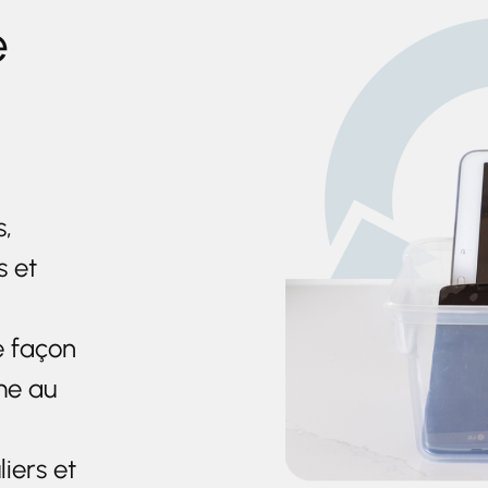
e
s,
s et
e façon
me au
liers et