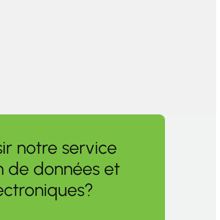
ir notre service
n de données et
lectroniques?