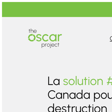
Skip
to
content
La
solution 
Canada pou
destruction