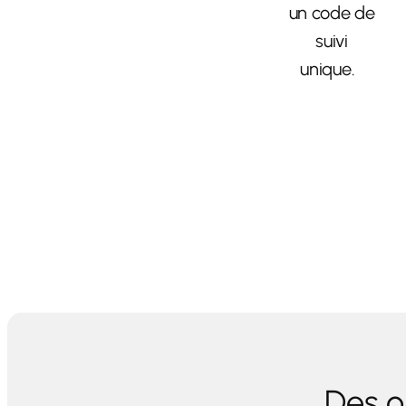
un code de
suivi
unique.
Des o