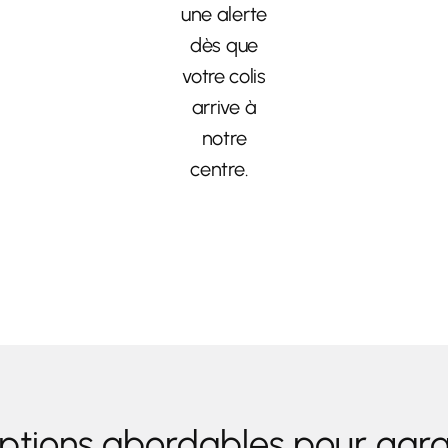
une alerte
dès que
votre colis
arrive à
notre
centre.
ptions abordables pour garan